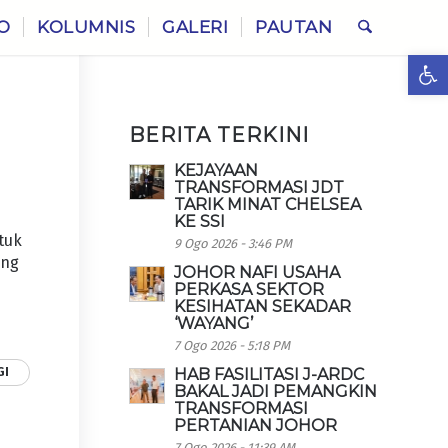
O
KOLUMNIS
GALERI
PAUTAN
Ope
BERITA TERKINI
KEJAYAAN
TRANSFORMASI JDT
TARIK MINAT CHELSEA
KE SSI
tuk
9 Ogo 2026 - 3:46 PM
ang
JOHOR NAFI USAHA
PERKASA SEKTOR
KESIHATAN SEKADAR
‘WAYANG’
7 Ogo 2026 - 5:18 PM
GI
HAB FASILITASI J-ARDC
BAKAL JADI PEMANGKIN
TRANSFORMASI
PERTANIAN JOHOR
7 Ogo 2026 - 11:39 AM