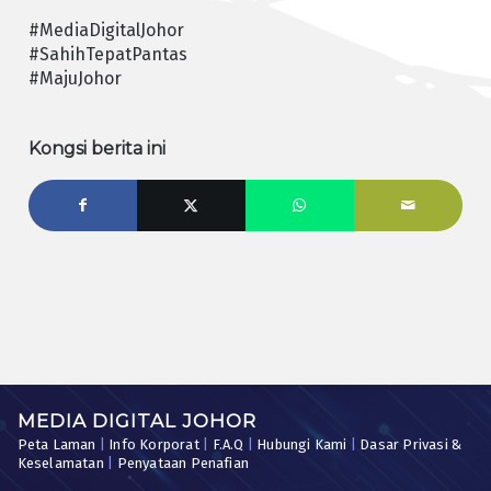
#MediaDigitalJohor
#SahihTepatPantas
#MajuJohor
Kongsi berita ini
MEDIA DIGITAL JOHOR
Peta Laman
|
Info Korporat
|
F.A.Q
|
Hubungi Kami
|
Dasar Privasi &
Keselamatan
|
Penyataan Penafian