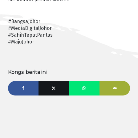
#BangsaJohor
#MediaDigitalJohor
#SahihTepatPantas
#MajuJohor
Kongsi berita ini