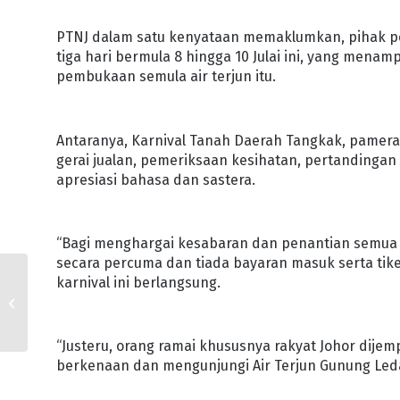
PTNJ dalam satu kenyataan memaklumkan, pihak 
tiga hari bermula 8 hingga 10 Julai ini, yang mena
pembukaan semula air terjun itu.
Antaranya, Karnival Tanah Daerah Tangkak, pameran
gerai jualan, pemeriksaan kesihatan, pertandinga
apresiasi bahasa dan sastera.
“Bagi menghargai kesabaran dan penantian semua
secara percuma dan tiada bayaran masuk serta tik
karnival ini berlangsung.
KERAJAAN NEGERI
KOMITED JAYAKAN
JOHOR FAST LANE
“Justeru, orang ramai khususnya rakyat Johor dije
berkenaan dan mengunjungi Air Terjun Gunung Leda