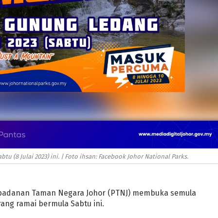
u (8 Julai 2023) ini. | Foto ihsan: Facebook Johor National Parks.
rbadanan Taman Negara Johor (PTNJ) membuka semula
ang ramai bermula Sabtu ini.