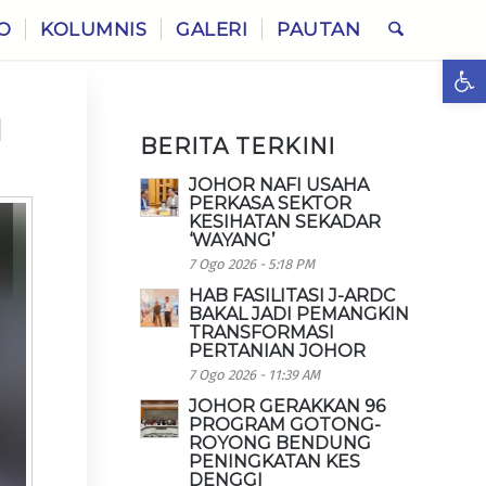
O
KOLUMNIS
GALERI
PAUTAN
Ope
I
BERITA TERKINI
JOHOR NAFI USAHA
PERKASA SEKTOR
KESIHATAN SEKADAR
‘WAYANG’
7 Ogo 2026 - 5:18 PM
HAB FASILITASI J-ARDC
BAKAL JADI PEMANGKIN
TRANSFORMASI
PERTANIAN JOHOR
7 Ogo 2026 - 11:39 AM
JOHOR GERAKKAN 96
PROGRAM GOTONG-
ROYONG BENDUNG
PENINGKATAN KES
DENGGI