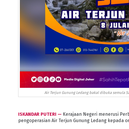
Air Terjun Gunung Ledang bakal dibuka semula Sabt
ISKANDAR PUTERI —
Kerajaan Negeri menerusi Pe
pengoperasian Air Terjun Gunung Ledang kepada or