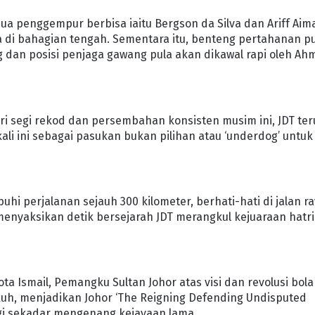
ua penggempur berbisa iaitu Bergson da Silva dan Ariff Aim
 di bahagian tengah. Sementara itu, benteng pertahanan p
dan posisi penjaga gawang pula akan dikawal rapi oleh Ah
dari segi rekod dan persembahan konsisten musim ini, JDT ter
kali ini sebagai pasukan bukan pilihan atau ‘underdog’ untuk
i perjalanan sejauh 300 kilometer, berhati-hati di jalan r
nyaksikan detik bersejarah JDT merangkul kejuaraan hatr
a Ismail, Pemangku Sultan Johor atas visi dan revolusi bola
uh, menjadikan Johor ‘The Reigning Defending Undisputed
agi sekadar mengenang kejayaan lama.