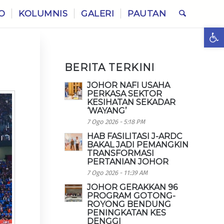
O
KOLUMNIS
GALERI
PAUTAN
Ope
BERITA TERKINI
JOHOR NAFI USAHA
PERKASA SEKTOR
KESIHATAN SEKADAR
‘WAYANG’
7 Ogo 2026 - 5:18 PM
HAB FASILITASI J-ARDC
BAKAL JADI PEMANGKIN
TRANSFORMASI
PERTANIAN JOHOR
7 Ogo 2026 - 11:39 AM
JOHOR GERAKKAN 96
PROGRAM GOTONG-
ROYONG BENDUNG
PENINGKATAN KES
DENGGI