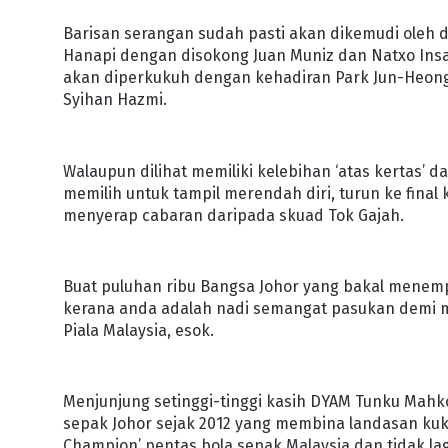
Barisan serangan sudah pasti akan dikemudi oleh d
Hanapi dengan disokong Juan Muniz dan Natxo Insa
akan diperkukuh dengan kehadiran Park Jun-Heong 
Syihan Hazmi.
Walaupun dilihat memiliki kelebihan ‘atas kertas’ 
memilih untuk tampil merendah diri, turun ke final 
menyerap cabaran daripada skuad Tok Gajah.
Buat puluhan ribu Bangsa Johor yang bakal menempuh
kerana anda adalah nadi semangat pasukan demi me
Piala Malaysia, esok.
Menjunjung setinggi-tinggi kasih DYAM Tunku Mahkot
sepak Johor sejak 2012 yang membina landasan kuk
Champion’ pentas bola sepak Malaysia dan tidak l