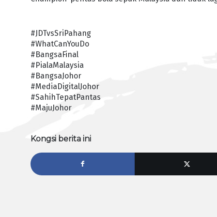
#JDTvsSriPahang
#WhatCanYouDo
#BangsaFinal
#PialaMalaysia
#BangsaJohor
#MediaDigitalJohor
#SahihTepatPantas
#MajuJohor
Kongsi berita ini