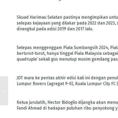
Skuad Harimau Selatan pastinya mengimpikan untuk 
selepas kejayaan yang dilakar pada 2022 dan 2023
dirangkul pada edisi 2019 dan 2017 lalu.
Selepas menggenggam Piala Sumbangsih 2024, Piala
berturut-turut, hanya tinggal Piala Malaysia sebaga
quadruple’ sekali gus menutup musim gemilang pasu
JDT mara ke pentas akhir edisi kali ini dengan 
Lumpur Rovers (agregat 9-0), Kuala Lumpur City FC (6
ISKANDAR MALAYSIA
RAIH RM41.4 BILION
PELABURAN KOMITED
Ketua jurulatih, Hector Bidoglio dijangka akan m
Fandi Ahmad di hadapan puluhan ribu penyokong yan