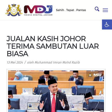
Ope
JUALAN KASIH JOHOR
TERIMA SAMBUTAN LUAR
BIASA
/
13 Mei 2024
oleh
Muhammad Imran Mohd Razib