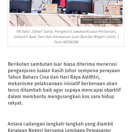
YB Dato’ Zahari Sarip, Pengerusi Jawatankuasa Pertanian,
Industri Asas Tani dan Kemajuan Luar Bandar Negeri Johor. |
Foto MEDKOM
Berikutan sambutan luar biasa diterima menerusi
penganjuran Jualan Kasih Johor sempena perayaan
Tahun Baharu Cina dan Hari Raya Aidilfitri,
mekanisme pelaksanaan inisiatif berkenaan akan
terus ditambah baik agar supaya mencapai objektif
dalam membantu mengurangkan kos sara hidup
rakyat.
Antara cadangan langkah-langkah yang diambil
Kerajaan Negeri bersama Lembaga Pemasaran