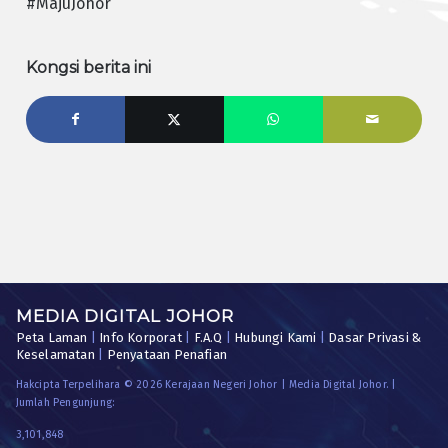
#MajuJohor
Kongsi berita ini
MEDIA DIGITAL JOHOR
Peta Laman
|
Info Korporat
|
F.A.Q
|
Hubungi Kami
|
Dasar Privasi &
Keselamatan
|
Penyataan Penafian
Hakcipta Terpelihara © 2026 Kerajaan Negeri Johor | Media Digital Johor. |
Jumlah Pengunjung:
3,101,848