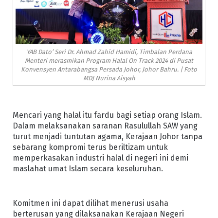
YAB Dato’ Seri Dr. Ahmad Zahid Hamidi, Timbalan Perdana
Menteri merasmikan Program Halal On Track 2024 di Pusat
Konvensyen Antarabangsa Persada Johor, Johor Bahru. | Foto
MDJ Nurina Aisyah
Mencari yang halal itu fardu bagi setiap orang Islam.
Dalam melaksanakan saranan Rasulullah SAW yang
turut menjadi tuntutan agama, Kerajaan Johor tanpa
sebarang kompromi terus beriltizam untuk
memperkasakan industri halal di negeri ini demi
maslahat umat Islam secara keseluruhan.
Komitmen ini dapat dilihat menerusi usaha
berterusan yang dilaksanakan Kerajaan Negeri