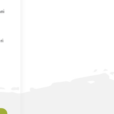
ani
ri