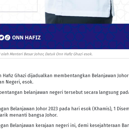
leh Menteri Besar Johor, Datuk Onn Hafiz Ghazi esok.
n Hafiz Ghazi dijadualkan membentangkan Belanjawan Johor
n Negeri, esok.
bentangan belanjawan negeri tersebut secara langsung pad
gan Belanjawan Johor 2023 pada hari esok (Khamis), 1 Dise
narik menanti bangsa Johor.
an Belanjawan kerajaan negeri ini, demi kesejahteraan Ba