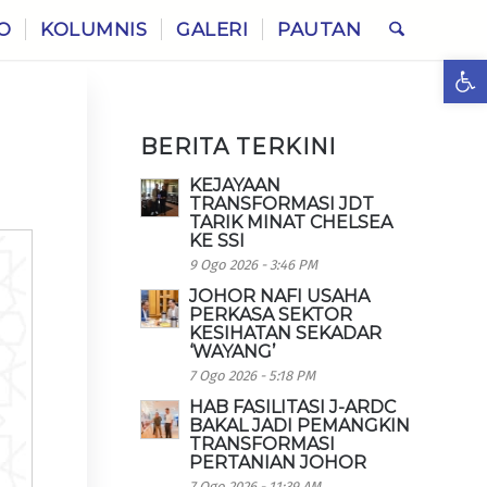
O
KOLUMNIS
GALERI
PAUTAN
Ope
BERITA TERKINI
KEJAYAAN
TRANSFORMASI JDT
TARIK MINAT CHELSEA
KE SSI
9 Ogo 2026 - 3:46 PM
JOHOR NAFI USAHA
PERKASA SEKTOR
KESIHATAN SEKADAR
‘WAYANG’
7 Ogo 2026 - 5:18 PM
HAB FASILITASI J-ARDC
BAKAL JADI PEMANGKIN
TRANSFORMASI
PERTANIAN JOHOR
7 Ogo 2026 - 11:39 AM