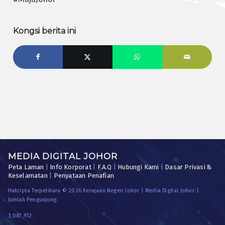
Kongsi berita ini
MEDIA DIGITAL JOHOR
Peta Laman
|
Info Korporat
|
F.A.Q
|
Hubungi Kami
|
Dasar Privasi &
Keselamatan
|
Penyataan Penafian
Hakcipta Terpelihara © 2026 Kerajaan Negeri Johor | Media Digital Johor. |
Jumlah Pengunjung:
3,087,912