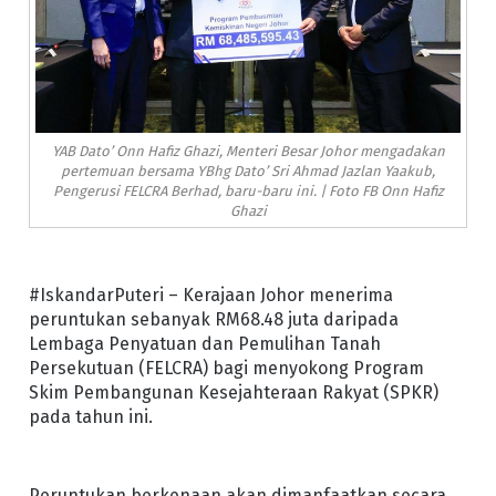
YAB Dato’ Onn Hafiz Ghazi, Menteri Besar Johor mengadakan
pertemuan bersama YBhg Dato’ Sri Ahmad Jazlan Yaakub,
Pengerusi FELCRA Berhad, baru-baru ini. | Foto FB Onn Hafiz
Ghazi
#IskandarPuteri – Kerajaan Johor menerima
peruntukan sebanyak RM68.48 juta daripada
Lembaga Penyatuan dan Pemulihan Tanah
Persekutuan (FELCRA) bagi menyokong Program
Skim Pembangunan Kesejahteraan Rakyat (SPKR)
pada tahun ini.
Peruntukan berkenaan akan dimanfaatkan secara