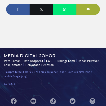
MEDIA DIGITAL JOHOR
Peta Laman
|
Info Korporat
|
F.A.Q
|
Hubungi Kami
|
Dasar Privasi &
Keselamatan
|
Penyataan Penafian
Hakcipta Terpelihara © 2026 Kerajaan Negeri Johor | Media Digital Johor. |
Jumlah Pengunjung:
3,072,578