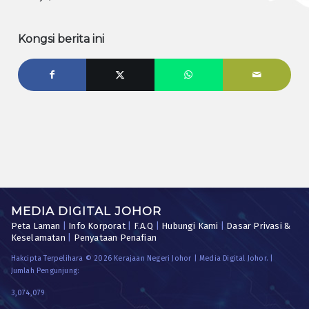
Kongsi berita ini
MEDIA DIGITAL JOHOR
Peta Laman
|
Info Korporat
|
F.A.Q
|
Hubungi Kami
|
Dasar Privasi &
Keselamatan
|
Penyataan Penafian
Hakcipta Terpelihara © 2026 Kerajaan Negeri Johor | Media Digital Johor. |
Jumlah Pengunjung:
3,074,079