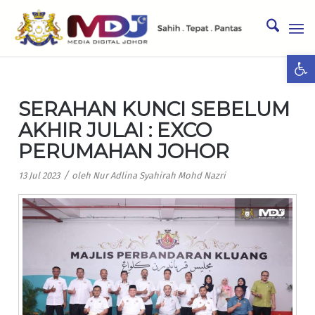
Ope
SERAHAN KUNCI SEBELUM
AKHIR JULAI : EXCO
PERUMAHAN JOHOR
/
13 Jul 2023
oleh
Nur Adlina Syahirah Mohd Nazri