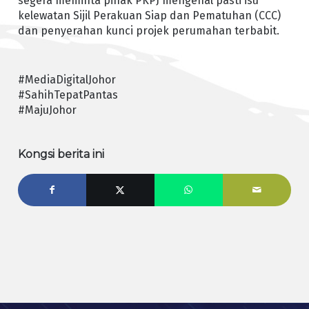
segera meminta pihak PKPJ mengenal pasti isu
kelewatan Sijil Perakuan Siap dan Pematuhan (CCC)
dan penyerahan kunci projek perumahan terbabit.
#MediaDigitalJohor
#SahihTepatPantas
#MajuJohor
Kongsi berita ini