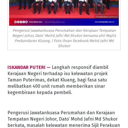
Pengerusi Jawatankuasa Perumahan dan Kerajaan Tempatan
Negeri Johor, Dato’ Mohd Jafni Md Shukor bersama ahli Majlis
Perbandaran Kluang. | Foto ihsan Facebook Mohd Jafni Md
Shukor
ISKANDAR PUTERI —
Langkah responsif diambil
Kerajaan Negeri terhadap isu kelewatan projek
Taman Puterimas, dekat Kluang, bagi fasa satu
melibatkan 400 unit rumah memberikan sinar
kegembiraan kepada pembeli.
Pengerusi Jawatankuasa Perumahan dan Kerajaan
Tempatan Negeri Johor, Dato’ Mohd Jafni Md Shukor
berkata, masalah kelewatan menerima Sijil Perakuan