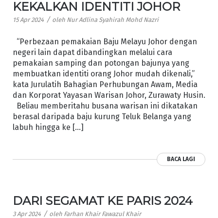
KEKALKAN IDENTITI JOHOR
/
15 Apr 2024
oleh
Nur Adlina Syahirah Mohd Nazri
“Perbezaan pemakaian Baju Melayu Johor dengan
negeri lain dapat dibandingkan melalui cara
pemakaian samping dan potongan bajunya yang
membuatkan identiti orang Johor mudah dikenali,”
kata Jurulatih Bahagian Perhubungan Awam, Media
dan Korporat Yayasan Warisan Johor, Zurawaty Husin.
Beliau memberitahu busana warisan ini dikatakan
berasal daripada baju kurung Teluk Belanga yang
labuh hingga ke […]
BACA LAGI
DARI SEGAMAT KE PARIS 2024
/
3 Apr 2024
oleh
Farhan Khair Fawazul Khair