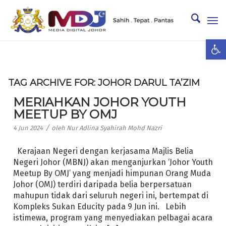
Ope
TAG ARCHIVE FOR:
JOHOR DARUL TA’ZIM
MERIAHKAN JOHOR YOUTH
MEETUP BY OMJ
/
4 Jun 2024
oleh
Nur Adlina Syahirah Mohd Nazri
Kerajaan Negeri dengan kerjasama Majlis Belia
Negeri Johor (MBNJ) akan menganjurkan ‘Johor Youth
Meetup By OMJ’ yang menjadi himpunan Orang Muda
Johor (OMJ) terdiri daripada belia berpersatuan
mahupun tidak dari seluruh negeri ini, bertempat di
Kompleks Sukan Educity pada 9 Jun ini. Lebih
istimewa, program yang menyediakan pelbagai acara