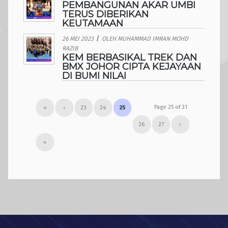
PEMBANGUNAN AKAR UMBI
TERUS DIBERIKAN
KEUTAMAAN
26 MEI 2023
/
OLEH
MUHAMMAD IMRAN MOHD
RAZIB
KEM BERBASIKAL TREK DAN
BMX JOHOR CIPTA KEJAYAAN
DI BUMI NILAI
Page 25 of 31
«
‹
23
24
25
26
27
›
»