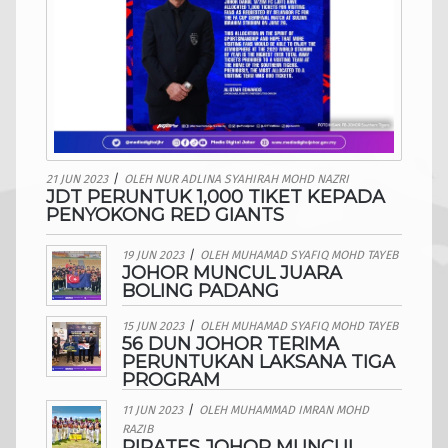
21 JUN 2023
/
OLEH
NUR ADLINA SYAHIRAH MOHD NAZRI
JDT PERUNTUK 1,000 TIKET KEPADA
PENYOKONG RED GIANTS
19 JUN 2023
/
OLEH
MUHAMAD SYAFIQ MOHD TAYEB
JOHOR MUNCUL JUARA
BOLING PADANG
15 JUN 2023
/
OLEH
MUHAMAD SYAFIQ MOHD TAYEB
56 DUN JOHOR TERIMA
PERUNTUKAN LAKSANA TIGA
PROGRAM
11 JUN 2023
/
OLEH
MUHAMMAD IMRAN MOHD
RAZIB
PIRATES JOHOR MUNCUL