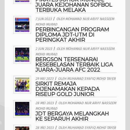
JUARA KEJOHANAN SOFBOL
TERBUKA MELAKA
7 JUN 2023
/
OLEH
MOHAMAD NUR ARIFF NASSEEM
MOHD MURAD
PERBINCANGAN PROGRAM
DIPLOMA JDT-UTM DI
PERINGKAT AKHIR
2 JUN 2023
/
OLEH
MOHAMAD NUR ARIFF NASSEEM
MOHD MURAD
BERGSON TERSENARAI
KESEBELASAN TERBAIK LIGA
JUARA-JUARA AFC 2022
29 MEI 2023
/
OLEH
MUHAMAD SYAFIQ MOHD TAYEB
SIRKIT REMAJA
DIJENAMAKAN KEPADA
RISEUP GOLD JUNIOR
28 MEI 2023
/
OLEH
MOHAMAD NUR ARIFF NASSEEM
MOHD MURAD
JDT BERGAYA MELANGKAH
KE SEPARUH AKHIR
28 MEI 2023
/
OLEH
MUHAMAD SYAFIQ MOHD TAYEB