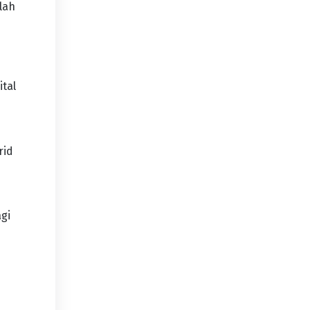
lah
tal
rid
agi