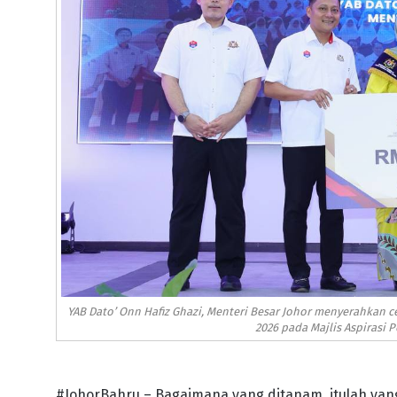
YAB Dato’ Onn Hafiz Ghazi, Menteri Besar Johor menyerahkan 
2026 pada Majlis Aspirasi 
#JohorBahru – Bagaimana yang ditanam, itulah yang