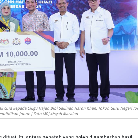
cek cura kepada Cikgu Hajah Bibi Sakinah Haron Khan, Tokoh Guru Negeri Jo
Pendidikan Johor. | Foto MDJ Aisyah Mazalan
 dituai. Itu antara pepatah yang boleh digambarkan hasil