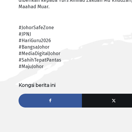
diberikan kepada YBrs Ahmad Zakuan Md Khudzar
Maahad Muar.
#JohorSafeZone
#JPNJ
#HariGuru2026
#BangsaJohor
#MediaDigitalJohor
#SahihTepatPantas
#MajuJohor
Kongsi berita ini