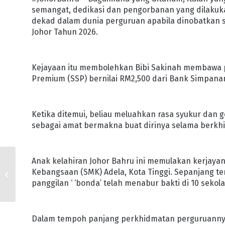
semangat, dedikasi dan pengorbanan yang dilakukan
dekad dalam dunia perguruan apabila dinobatkan 
Johor Tahun 2026.
Kejayaan itu membolehkan Bibi Sakinah membawa p
Premium (SSP) bernilai RM2,500 dari Bank Simpanan
Ketika ditemui, beliau meluahkan rasa syukur dan g
sebagai amat bermakna buat dirinya selama berkhi
Anak kelahiran Johor Bahru ini memulakan kerjayan
TWRJ SUMBANG
Kebangsaan (SMK) Adela, Kota Tinggi. Sepanjang 
RM618,400 NAIK TARAF
panggilan ‘ ‘bonda’ telah menabur bakti di 10 sekol
MAKMAL BAHASA KUIJSI
Dalam tempoh panjang perkhidmatan perguruannya