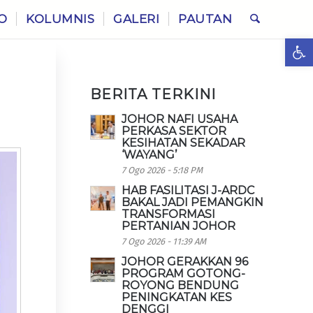
O
KOLUMNIS
GALERI
PAUTAN
Ope
BERITA TERKINI
JOHOR NAFI USAHA
PERKASA SEKTOR
KESIHATAN SEKADAR
‘WAYANG’
7 Ogo 2026 - 5:18 PM
HAB FASILITASI J-ARDC
BAKAL JADI PEMANGKIN
TRANSFORMASI
PERTANIAN JOHOR
7 Ogo 2026 - 11:39 AM
JOHOR GERAKKAN 96
PROGRAM GOTONG-
ROYONG BENDUNG
PENINGKATAN KES
DENGGI