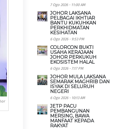
7 Ogo 2026 - 11:00 AM
JOHOR LAKSANA
PELBAGAI IKHTIAR
BANTU KUKUHKAN
PERKHIDMATAN
KESIHATAN
6 Ogo 2026 - 9:53 PM
COLORCON BUKTI
USAHA KERAJAAN
JOHOR PERKUKUH
EKOSISTEM HALAL
6 Ogo 2026 - 7:17 PM
JOHOR MULA LAKSANA
SEMARAK MAGHRIB DAN
ISYAK DI SELURUH
NEGERI
6 Ogo 2026 - 10:13 AM
hor
JETP PACU
PEMBANGUNAN
MERSING, BAWA
MANFAAT KEPADA
RAKYAT