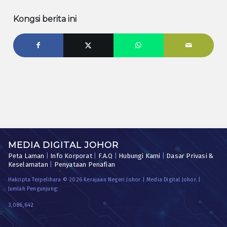
Kongsi berita ini
MEDIA DIGITAL JOHOR
Peta Laman
|
Info Korporat
|
F.A.Q
|
Hubungi Kami
|
Dasar Privasi &
Keselamatan
|
Penyataan Penafian
Hakcipta Terpelihara © 2026 Kerajaan Negeri Johor | Media Digital Johor. |
Jumlah Pengunjung:
3,086,642