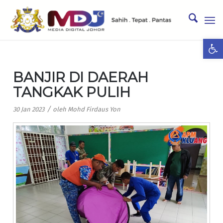
Ope
BANJIR DI DAERAH
TANGKAK PULIH
/
30 Jan 2023
oleh
Mohd Firdaus Yon