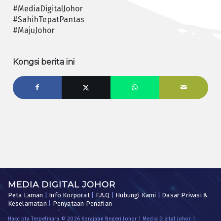
#MediaDigitalJohor
#SahihTepatPantas
#MajuJohor
Kongsi berita ini
MEDIA DIGITAL JOHOR
Peta Laman
|
Info Korporat
|
F.A.Q
|
Hubungi Kami
|
Dasar Privasi &
Keselamatan
|
Penyataan Penafian
Hakcipta Terpelihara © 2026 Kerajaan Negeri Johor | Media Digital Johor. |