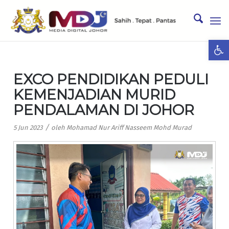
Ope
EXCO PENDIDIKAN PEDULI
KEMENJADIAN MURID
PENDALAMAN DI JOHOR
/
5 Jun 2023
oleh
Mohamad Nur Ariff Nasseem Mohd Murad