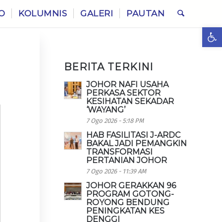
O
KOLUMNIS
GALERI
PAUTAN
Ope
BERITA TERKINI
JOHOR NAFI USAHA
PERKASA SEKTOR
KESIHATAN SEKADAR
‘WAYANG’
7 Ogo 2026 - 5:18 PM
HAB FASILITASI J-ARDC
BAKAL JADI PEMANGKIN
TRANSFORMASI
PERTANIAN JOHOR
7 Ogo 2026 - 11:39 AM
JOHOR GERAKKAN 96
PROGRAM GOTONG-
ROYONG BENDUNG
PENINGKATAN KES
DENGGI