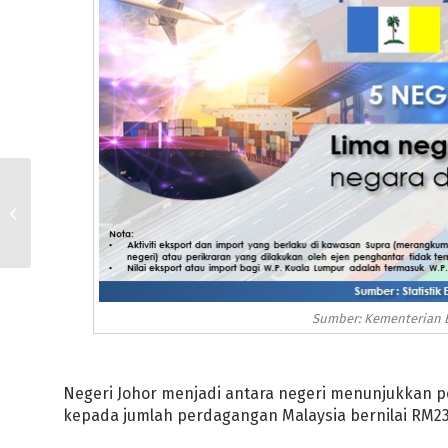
PASUKAN JOHOR
BAHRU UNGGULI PIALA
SULTAN JOHOR 2 TAHUN
BERTURUT-TURUT
Sumber: Kementerian 
Negeri Johor menjadi antara negeri menunjukka
kepada jumlah perdagangan Malaysia bernilai RM234