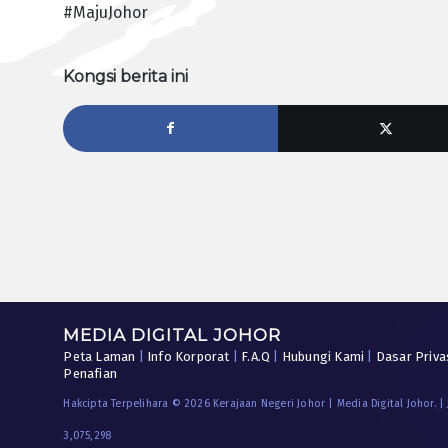
#MajuJohor
Kongsi berita ini
MEDIA DIGITAL JOHOR
Peta Laman
|
Info Korporat
|
F.A.Q
|
Hubungi Kami
|
Dasar Priva
Penafian
Hakcipta Terpelihara © 2026 Kerajaan Negeri Johor | Media Digital Johor. |
3,075,298