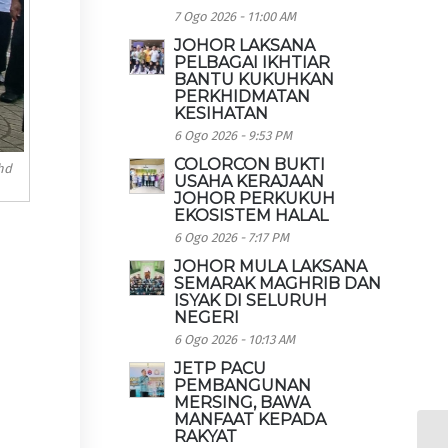
7 Ogo 2026 - 11:00 AM
JOHOR LAKSANA
PELBAGAI IKHTIAR
BANTU KUKUHKAN
PERKHIDMATAN
KESIHATAN
6 Ogo 2026 - 9:53 PM
COLORCON BUKTI
hd
USAHA KERAJAAN
JOHOR PERKUKUH
EKOSISTEM HALAL
6 Ogo 2026 - 7:17 PM
JOHOR MULA LAKSANA
SEMARAK MAGHRIB DAN
ISYAK DI SELURUH
NEGERI
6 Ogo 2026 - 10:13 AM
JETP PACU
PEMBANGUNAN
MERSING, BAWA
MANFAAT KEPADA
RAKYAT