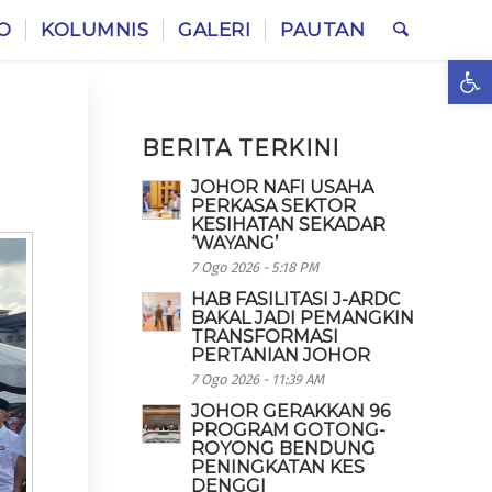
O
KOLUMNIS
GALERI
PAUTAN
Ope
BERITA TERKINI
JOHOR NAFI USAHA
PERKASA SEKTOR
KESIHATAN SEKADAR
‘WAYANG’
7 Ogo 2026 - 5:18 PM
HAB FASILITASI J-ARDC
BAKAL JADI PEMANGKIN
TRANSFORMASI
PERTANIAN JOHOR
7 Ogo 2026 - 11:39 AM
JOHOR GERAKKAN 96
PROGRAM GOTONG-
ROYONG BENDUNG
PENINGKATAN KES
DENGGI