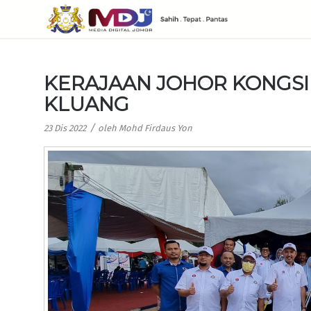
KERAJAAN JOHOR KONGSI
KLUANG
/
23 Dis 2022
oleh
Mohd Firdaus Yon