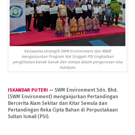
Kerjasama strategik SWM Environment dan MBJB
menganjurkan Program Yok Singgah PSI tingkatkan
penglibatan kanak-kanak dan remaja dalam pengurusan sisa
mampan.
ISKANDAR PUTERI —
SWM Environment Sdn. Bhd.
(SWM Environment) menganjurkan Pertandingan
Bercerita Alam Sekitar dan Kitar Semula dan
Pertandingan Reka Cipta Bahan di Perpustakaan
Sultan Ismail (PSI).