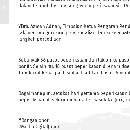
48,426 CALON DUDUKI
dalam tempoh berlangsungnya peperiksaan Sijil Pel
SPM BERTULIS DI
JOHOR
YBrs. Azman Adnan, Timbalan Ketua Pengarah Pend
taklimat pengurusan, pengendalian dan keselamat
langkah persediaan.
Sebanyak 58 pusat peperiksaan dan laluan ke pusat 
banjir. Selain itu, 18 pusat peperiksaan di enam dae
Tangkak dikenal pasti sedia dijadikan Pusat Pemi
Bagaimanapun, setakat hari pertama peperiksaan be
peperiksaan di seluruh negara termasuk Negeri Joho
#BangsaJohor
#MediaDigitalJohor