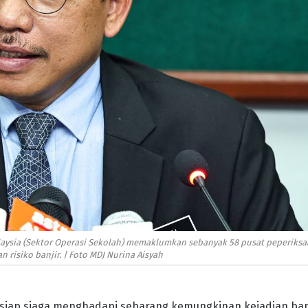
aysia (Sektor Operasi Sekolah) memaklumkan sebanyak 58 pusat peperiks
 risiko banjir. | Foto MDJ Nurina Aisyah
rsiap siaga menghadapi sebarang kemungkinan kejadian ban