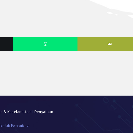
si & Keselamatan
|
Penyataan
 Jumlah Pengunjung: