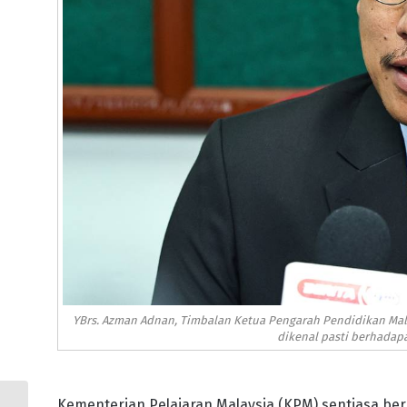
YBrs. Azman Adnan, Timbalan Ketua Pengarah Pendidikan Mal
dikenal pasti berhadapan
Kementerian Pelajaran Malaysia (KPM) sentiasa be