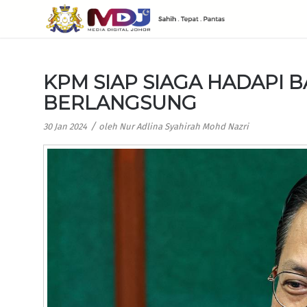
KPM SIAP SIAGA HADAPI B
BERLANGSUNG
/
30 Jan 2024
oleh
Nur Adlina Syahirah Mohd Nazri