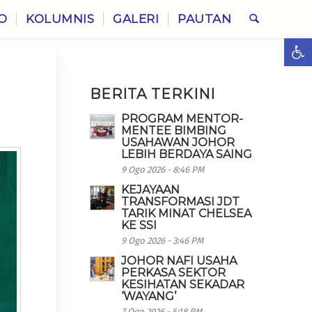
O
KOLUMNIS
GALERI
PAUTAN
Ope
BERITA TERKINI
PROGRAM MENTOR-
MENTEE BIMBING
USAHAWAN JOHOR
LEBIH BERDAYA SAING
9 Ogo 2026 - 8:46 PM
KEJAYAAN
TRANSFORMASI JDT
TARIK MINAT CHELSEA
KE SSI
9 Ogo 2026 - 3:46 PM
JOHOR NAFI USAHA
PERKASA SEKTOR
KESIHATAN SEKADAR
‘WAYANG’
7 Ogo 2026 - 5:18 PM