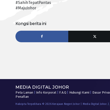
#SahihTepatPantas
#MajuJohor
Kongsi berita ini
MEDIA DIGITAL JOHOR
Peta Laman
|
Info Korporat
|
F.A.Q
|
Hubungi Kami
|
Dasar Priva
Penafian
Hakcipta Terpelihara © 2026 Kerajaan Negeri Johor | Media Digital Johor. |