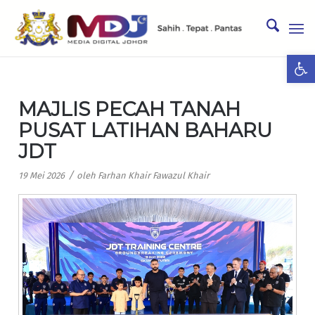
Ope
MAJLIS PECAH TANAH
PUSAT LATIHAN BAHARU
JDT
/
19 Mei 2026
oleh
Farhan Khair Fawazul Khair