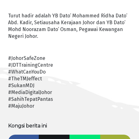
Turut hadir adalah YB Dato’ Mohammed Ridha Dato’
Abd. Kadir, Setiausaha Kerajaan Johor dan YB Dato’
Mohd Noorazam Dato’ Osman, Pegawai Kewangan
Negeri Johor.
#JohorSafeZone
#JDTTrainingCentre
#WhatCanYouDo
#TheTMJeffect
#SukanMDJ
#MediaDigitalJohor
#SahihTepatPantas
#MajuJohor
Kongsi berita ini