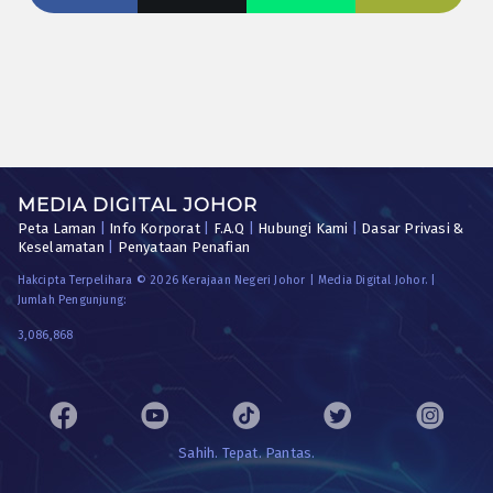
MEDIA DIGITAL JOHOR
Peta Laman
|
Info Korporat
|
F.A.Q
|
Hubungi Kami
|
Dasar Privasi &
Keselamatan
|
Penyataan Penafian
Hakcipta Terpelihara © 2026 Kerajaan Negeri Johor | Media Digital Johor. |
Jumlah Pengunjung:
3,086,868
Sahih. Tepat. Pantas.