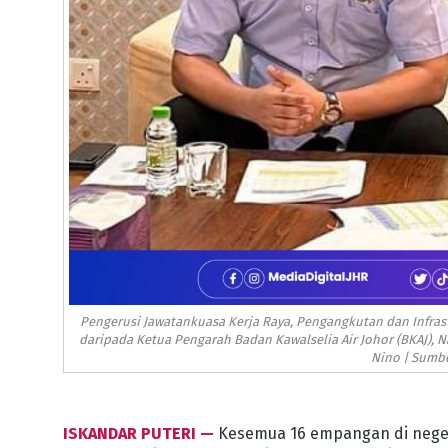
Pengerusi Jawatankuasa Kerja Raya, Pengangkutan dan Infrast
daripada Ketua Pengarah Badan Kawalselia Air Johor (BKAJ)
Nino | Sumbe
ISKANDAR PUTERI —
Kesemua 16 empangan di negeri