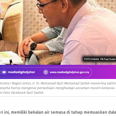
ruktur Negeri Johor, Ir. Ts. Mohamad Fazli Mohamad Salleh menerima takli
, Natazha Hariss mengenai persediaan menghadapi ancaman musim kemarau 
r Foto Facebook Fazli Salleh.
 ini, memiliki bekalan air semasa di tahap memuaskan da