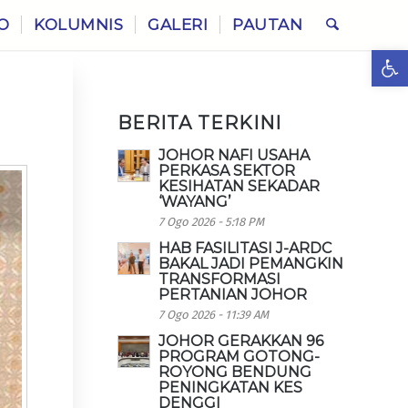
O
KOLUMNIS
GALERI
PAUTAN
Ope
BERITA TERKINI
JOHOR NAFI USAHA
PERKASA SEKTOR
KESIHATAN SEKADAR
‘WAYANG’
7 Ogo 2026 - 5:18 PM
HAB FASILITASI J-ARDC
BAKAL JADI PEMANGKIN
TRANSFORMASI
PERTANIAN JOHOR
7 Ogo 2026 - 11:39 AM
JOHOR GERAKKAN 96
PROGRAM GOTONG-
ROYONG BENDUNG
PENINGKATAN KES
DENGGI