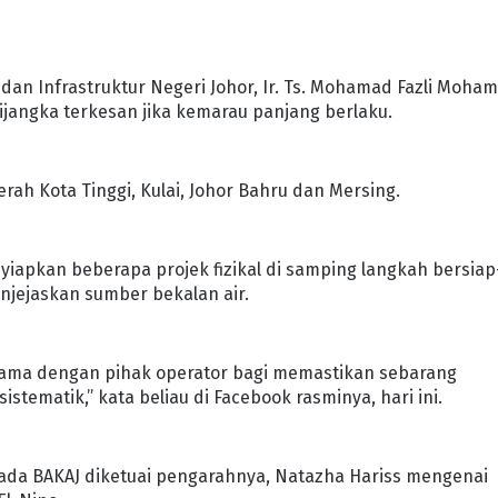
an Infrastruktur Negeri Johor, Ir. Ts. Mohamad Fazli Moha
dijangka terkesan jika kemarau panjang berlaku.
rah Kota Tinggi, Kulai, Johor Bahru dan Mersing.
nyiapkan beberapa projek fizikal di samping langkah bersiap
njejaskan sumber bekalan air.
rsama dengan pihak operator bagi memastikan sebarang
stematik,” kata beliau di Facebook rasminya, hari ini.
ada BAKAJ diketuai pengarahnya, Natazha Hariss mengenai