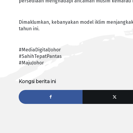
persediaan menghadapi ancaman musim kemarau E
Dimaklumkan, kebanyakan model iklim menjangkakan 
tahun ini.
#MediaDigitalJohor
#SahihTepatPantas
#MajuJohor
Kongsi berita ini