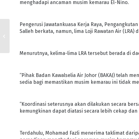
menghadapi ancaman musim kemarau El-Nino.
Pengerusi Jawatankuasa Kerja Raya, Pengangkutan d
KERJASAMA ERAT
Salleh berkata, namun, lima Loji Rawatan Air (LRA) 
MAMPU TANGANI
KESESAKAN
KESESAKAN : MB
Menurutnya, kelima-lima LRA tersebut berada di dae
“Pihak Badan Kawalselia Air Johor (BAKAJ) telah me
sedia bagi memastikan musim kemarau ini tidak me
“Koordinasi seterusnya akan dilakukan secara be
kemungkinan dapat diatasi secara lebih cekap dan si
Terdahulu, Mohamad Fazli menerima taklimat darip