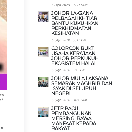
7 Ogo 2026 - 11:00 AM
JOHOR LAKSANA
PELBAGAI IKHTIAR
BANTU KUKUHKAN
PERKHIDMATAN
KESIHATAN
6 Ogo 2026 - 9:53 PM
COLORCON BUKTI
USAHA KERAJAAN
JOHOR PERKUKUH
EKOSISTEM HALAL
6 Ogo 2026 - 7:17 PM
JOHOR MULA LAKSANA
SEMARAK MAGHRIB DAN
ISYAK DI SELURUH
NEGERI
mat
6 Ogo 2026 - 10:13 AM
El-
JETP PACU
PEMBANGUNAN
MERSING, BAWA
MANFAAT KEPADA
lam
RAKYAT