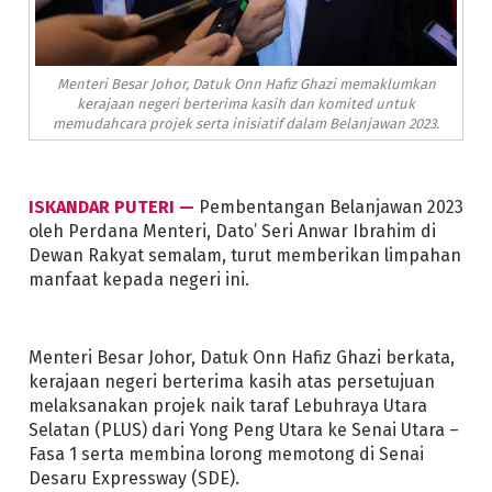
Menteri Besar Johor, Datuk Onn Hafiz Ghazi memaklumkan
kerajaan negeri berterima kasih dan komited untuk
memudahcara projek serta inisiatif dalam Belanjawan 2023.
ISKANDAR PUTERI —
Pembentangan Belanjawan 2023
oleh Perdana Menteri, Dato’ Seri Anwar Ibrahim di
Dewan Rakyat semalam, turut memberikan limpahan
manfaat kepada negeri ini.
Menteri Besar Johor, Datuk Onn Hafiz Ghazi berkata,
kerajaan negeri berterima kasih atas persetujuan
melaksanakan projek naik taraf Lebuhraya Utara
Selatan (PLUS) dari Yong Peng Utara ke Senai Utara –
Fasa 1 serta membina lorong memotong di Senai
Desaru Expressway (SDE).