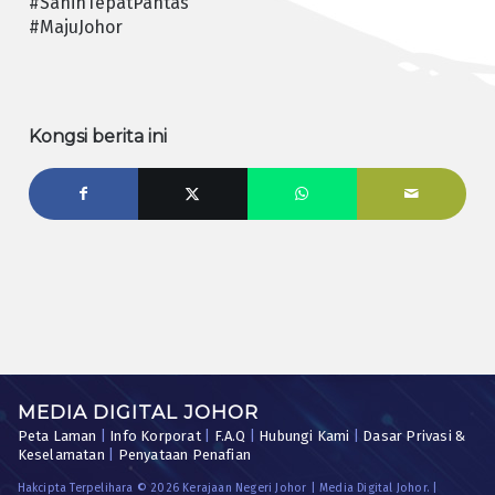
#SahihTepatPantas
#MajuJohor
Kongsi berita ini
MEDIA DIGITAL JOHOR
Peta Laman
|
Info Korporat
|
F.A.Q
|
Hubungi Kami
|
Dasar Privasi &
Keselamatan
|
Penyataan Penafian
Hakcipta Terpelihara © 2026 Kerajaan Negeri Johor | Media Digital Johor. |