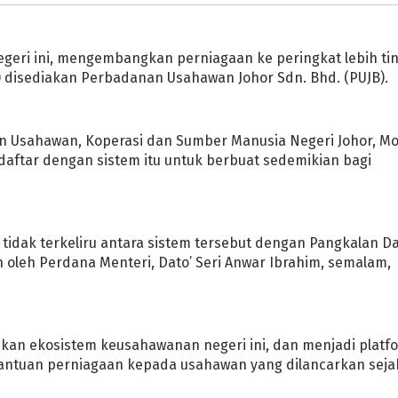
eri ini, mengembangkan perniagaan ke peringkat lebih tin
 disediakan Perbadanan Usahawan Johor Sdn. Bhd. (PUJB).
n Usahawan, Koperasi dan Sumber Manusia Negeri Johor, M
aftar dengan sistem itu untuk berbuat sedemikian bagi
idak terkeliru antara sistem tersebut dengan Pangkalan D
 oleh Perdana Menteri, Dato’ Seri Anwar Ibrahim, semalam,
kan ekosistem keusahawanan negeri ini, dan menjadi platf
antuan perniagaan kepada usahawan yang dilancarkan seja