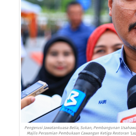
Pengerusi Jawatankuasa Belia, Sukan, Pembangunan Usahawan
Majlis Perasmian Pembukaan Cawangan Ketiga Restoran ‘Lazy