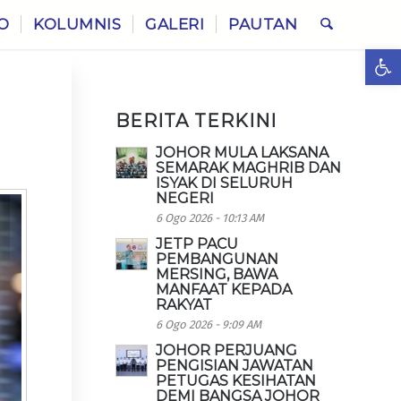
O
KOLUMNIS
GALERI
PAUTAN
Ope
BERITA TERKINI
JOHOR MULA LAKSANA
SEMARAK MAGHRIB DAN
ISYAK DI SELURUH
NEGERI
6 Ogo 2026 - 10:13 AM
JETP PACU
PEMBANGUNAN
MERSING, BAWA
MANFAAT KEPADA
RAKYAT
6 Ogo 2026 - 9:09 AM
JOHOR PERJUANG
PENGISIAN JAWATAN
PETUGAS KESIHATAN
DEMI BANGSA JOHOR