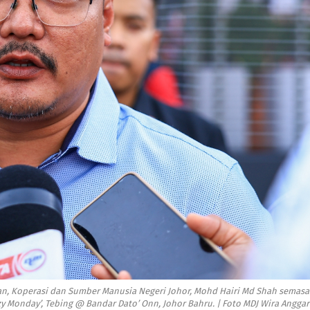
, Koperasi dan Sumber Manusia Negeri Johor, Mohd Hairi Md Shah semasa
 Monday’, Tebing @ Bandar Dato’ Onn, Johor Bahru. | Foto MDJ Wira Anggar