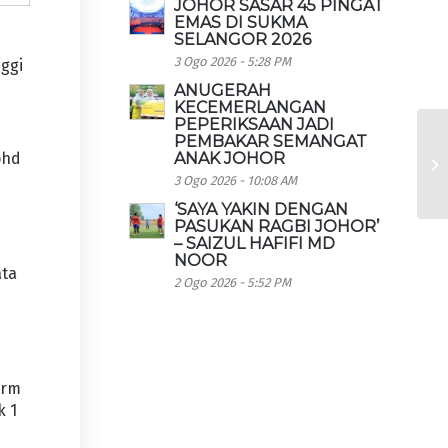
JOHOR SASAR 45 PINGAT
EMAS DI SUKMA
SELANGOR 2026
3 Ogo 2026 - 5:28 PM
ggi
ANUGERAH
KECEMERLANGAN
PEPERIKSAAN JADI
PEMBAKAR SEMANGAT
ANAK JOHOR
ohd
3 Ogo 2026 - 10:08 AM
‘SAYA YAKIN DENGAN
PASUKAN RAGBI JOHOR’
– SAIZUL HAFIFI MD
NOOR
ata
2 Ogo 2026 - 5:52 PM
orm
k 1