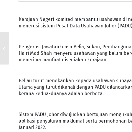
Kerajaan Negeri komited membantu usahawan di neg
menerusi sistem Pusat Data Usahawan Johor (PADU)
JAKOA SEDIA AGIH
BAKUL MAKANAN
Pengerusi Jawatankuasa Belia, Sukan, Pembanguna
KEPADA MANGSA
Hairi Mad Shah menyeru usahawan yang belum berd
BANJIR
menerima manfaat disediakan kerajaan.
Beliau turut menekankan kepada usahawan supaya t
Utama yang turut dikenali dengan PADU dilancarkan
kerana kedua-duanya adalah berbeza.
Sistem PADU Johor diwujudkan bertujuan mengukuh
aplikasi penyaluran maklumat serta permohonan b
Januari 2022.