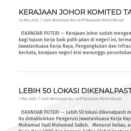
KERAJAAN JOHOR KOMITED TA
/
14 Mac 2023
oleh
Mohamad Nur Ariff Nasseem Mohd Murad
ISKANDAR PUTERI — Kerajaan Johor sudah menge
bagi tujuan kerja baik pulih jalan di negeri ini, t
Jawatankuasa Kerja Raya, Pengangkutan dan Infrast
berkata, kerajaan negeri kini menunggu peruntukan
LEBIH 50 LOKASI DIKENALPAST
/
7 Mac 2023
oleh
Mohamad Nur Ariff Nasseem Mohd Murad
ISKANDAR PUTERI — Lebih 50 lokasi dikenalpasti me
itu dimaklumkan Pengerusi Jawatankuasa Kerja Raya,
Mohamad Fazli Mohamad Salleh. Menurut beliau, an