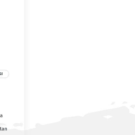
GI
ra
atan