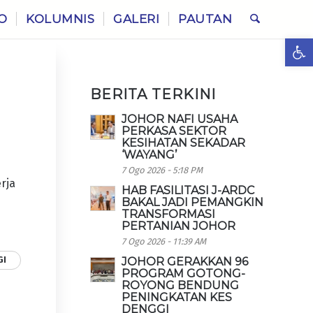
O
KOLUMNIS
GALERI
PAUTAN
Ope
BERITA TERKINI
JOHOR NAFI USAHA
PERKASA SEKTOR
KESIHATAN SEKADAR
‘WAYANG’
7 Ogo 2026 - 5:18 PM
rja
HAB FASILITASI J-ARDC
BAKAL JADI PEMANGKIN
TRANSFORMASI
PERTANIAN JOHOR
7 Ogo 2026 - 11:39 AM
GI
JOHOR GERAKKAN 96
PROGRAM GOTONG-
ROYONG BENDUNG
PENINGKATAN KES
DENGGI