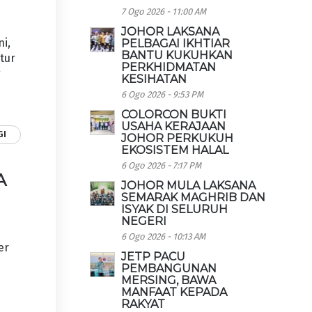
7 Ogo 2026 - 11:00 AM
JOHOR LAKSANA
i,
PELBAGAI IKHTIAR
BANTU KUKUHKAN
tur
PERKHIDMATAN
g
KESIHATAN
6 Ogo 2026 - 9:53 PM
COLORCON BUKTI
USAHA KERAJAAN
GI
JOHOR PERKUKUH
EKOSISTEM HALAL
6 Ogo 2026 - 7:17 PM
A
JOHOR MULA LAKSANA
SEMARAK MAGHRIB DAN
ISYAK DI SELURUH
NEGERI
6 Ogo 2026 - 10:13 AM
er
JETP PACU
PEMBANGUNAN
MERSING, BAWA
MANFAAT KEPADA
RAKYAT