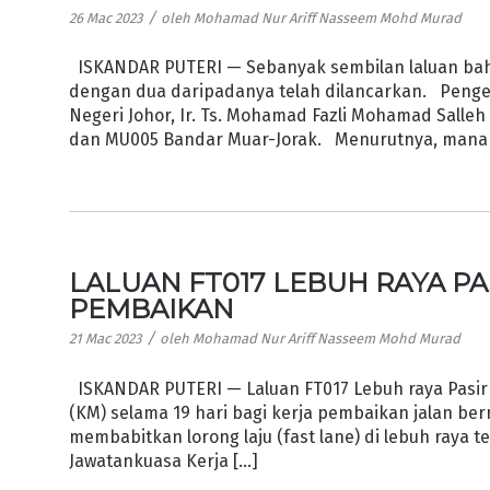
/
26 Mac 2023
oleh
Mohamad Nur Ariff Nasseem Mohd Murad
ISKANDAR PUTERI — Sebanyak sembilan laluan bahar
dengan dua daripadanya telah dilancarkan. Penger
Negeri Johor, Ir. Ts. Mohamad Fazli Mohamad Salle
dan MU005 Bandar Muar-Jorak. Menurutnya, manakal
LALUAN FT017 LEBUH RAYA P
PEMBAIKAN
/
21 Mac 2023
oleh
Mohamad Nur Ariff Nasseem Mohd Murad
ISKANDAR PUTERI — Laluan FT017 Lebuh raya Pasir 
(KM) selama 19 hari bagi kerja pembaikan jalan ber
membabitkan lorong laju (fast lane) di lebuh raya 
Jawatankuasa Kerja […]