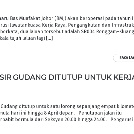
u Bas Muafakat Johor (BMJ) akan beroperasi pada tahun in
usi Jawatankuasa Kerja Raya, Pengangkutan dan Infrastruk
h berkata, dua laluan tersebut adalah SR004 Renggam-Kluan
a tujuh laluan lagi […]
BACA LA
ASIR GUDANG DITUTUP UNTUK KERJ
Gudang ditutup untuk satu lorong sepanjang empat kilomet
mula hari ini hingga 8 April depan. Penutupan jalan itu
terbabit bermula dari Seksyen 20.00 hingga 24.00. Pengerusi