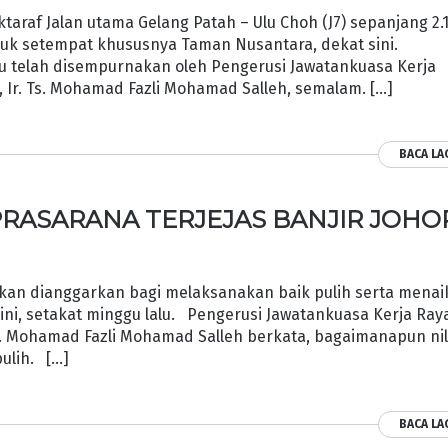
raf Jalan utama Gelang Patah – Ulu Choh (J7) sepanjang 2.
k setempat khususnya Taman Nusantara, dekat sini.
u telah disempurnakan oleh Pengerusi Jawatankuasa Kerja
, Ir. Ts. Mohamad Fazli Mohamad Salleh, semalam. […]
BACA LA
PRASARANA TERJEJAS BANJIR JOHO
an dianggarkan bagi melaksanakan baik pulih serta menai
ri ini, setakat minggu lalu. Pengerusi Jawatankuasa Kerja Ray
Ts. Mohamad Fazli Mohamad Salleh berkata, bagaimanapun nil
pulih. […]
BACA LA