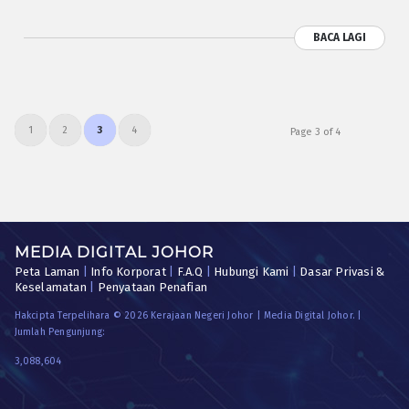
BACA LAGI
1
2
3
4
Page 3 of 4
MEDIA DIGITAL JOHOR
Peta Laman
|
Info Korporat
|
F.A.Q
|
Hubungi Kami
|
Dasar Privasi &
Keselamatan
|
Penyataan Penafian
Hakcipta Terpelihara © 2026 Kerajaan Negeri Johor | Media Digital Johor. |
Jumlah Pengunjung:
3,088,604